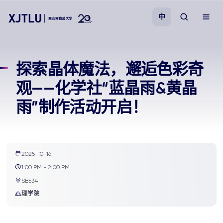
中
教学
探索晶体魔法，邂逅色彩奇
观——化学社“蓝晶雨&黄晶
招生
雨”制作活动开启！
科研
学院
2025-10-16
1:00 PM - 2:00 PM
校园生活
SB534
理学院
关于我们