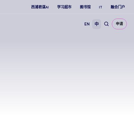
西浦君谋AI
学习超市
图书馆
IT
融合门户
EN
中
申请