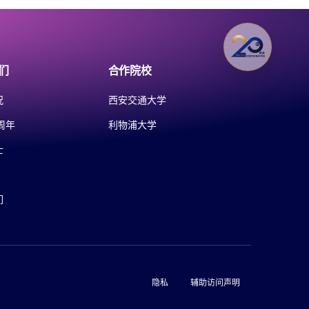
们
合作院校
况
西安交通大学
周年
利物浦大学
士
们
隐私
辅助访问声明