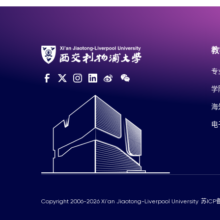
教
专
学
海
电
Copyright 2006-2026 Xi'an Jiaotong-Liverpool University
苏ICP备