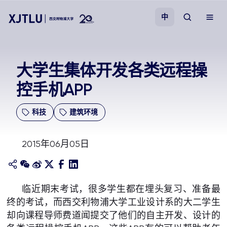
中
教学
大学生集体开发各类远程操
控手机APP
招生
科技
建筑环境
科研
2015年06月05日
学院
校园生活
临近期末考试，很多学生都在埋头复习、准备最
终的考试，而西交利物浦大学工业设计系的大二学生
关于我们
却向课程导师费道闻提交了他们的自主开发、设计的