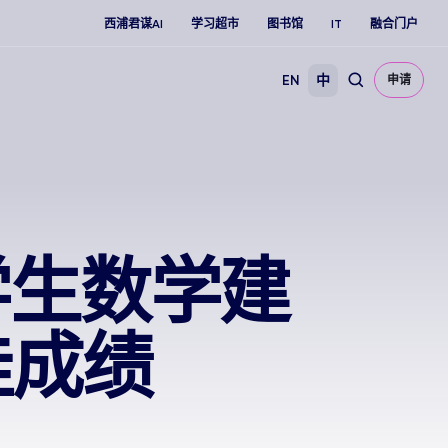
西浦君谋AI
学习超市
图书馆
IT
融合门户
EN
中
申请
学生数学建
佳成绩