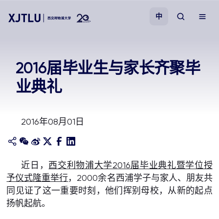
中
教学
2016届毕业生与家长齐聚毕
业典礼
招生
科研
2016年08月01日
学院
近日，
西交利物浦大学2016届毕业典礼暨学位授
校园生活
予仪式隆重举行
，2000余名西浦学子与家人、朋友共
同见证了这一重要时刻，他们挥别母校，从新的起点
关于我们
扬帆起航。