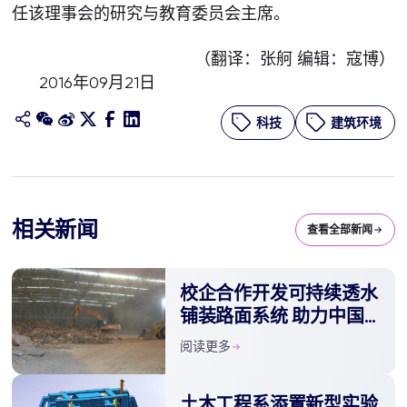
任该理事会的研究与教育委员会主席。
（翻译：张舸 编辑：寇博）
2016年09月21日
科技
建筑环境
相关新闻
查看全部新闻
校企合作开发可持续透水
铺装路面系统 助力中国
海绵城市建设
阅读更多
土木工程系添置新型实验