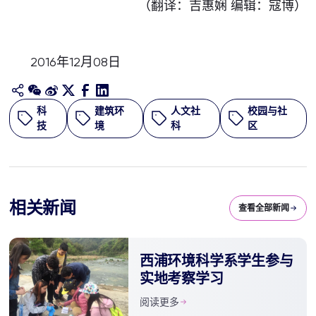
（翻译：吉惠娴 编辑：寇博）
2016年12月08日
科
建筑环
人文社
校园与社
技
境
科
区
相关新闻
查看全部新闻
西浦环境科学系学生参与
实地考察学习
阅读更多