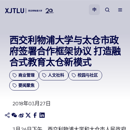
中
教学
西交利物浦大学与太仓市政
府签署合作框架协议 打造融
招生
合式教育太仓新模式
科研
商业管理
人文社科
校园与社区
学院
要闻聚焦
校园生活
2018年03月27日
关于我们
3月26日下午，西交利物浦大学和太仓市人民政府