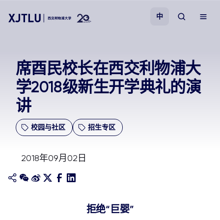
中
教学
席酉民校长在西交利物浦大
学2018级新生开学典礼的演
招生
讲
科研
校园与社区
招生专区
学院
2018年09月02日
校园生活
关于我们
拒绝“巨婴”