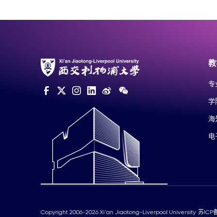
教
专
学
海
电
Copyright 2006-2026 Xi'an Jiaotong-Liverpool University
苏ICP备