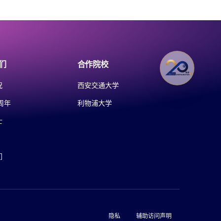
们
合作院校
况
西安交通大学
周年
利物浦大学
士
们
隐私
辅助访问声明