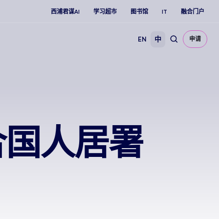
西浦君谋AI
学习超市
图书馆
IT
融合门户
EN
中
申请
合国人居署