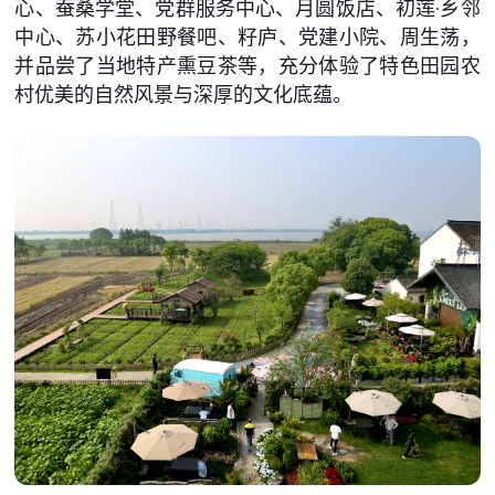
心、蚕桑学堂、党群服务中心、月圆饭店、初莲·乡邻
中心、苏小花田野餐吧、籽庐、党建小院、周生荡，
并品尝了当地特产熏豆茶等，充分体验了特色田园农
村优美的自然风景与深厚的文化底蕴。