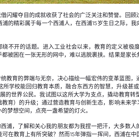
凭借闪耀夺目的成就收获了社会的广泛关注和赞誉。回顾
西浦的精彩属于每一个西浦人，在西浦15岁生日之际，我
都绕不开的话题。进入工业社会以来，教育的定义被极
乎都被困在一张无形的网中，难以逃脱裹挟。结果是家长
传统教育的弊端与无奈，决心描绘一幅宏伟的变革蓝图，
这所学校能回归教育本质，融合东西方的智慧，升级甚或
发展的世界公民。我试图以这所大学为支点，撬动教育转
础教育）的升级；通过营造教育与创新生态，影响未来学
小的梦想空间，点亮一盏希望的灯火。
的西浦，了解和关心我的朋友都为我捏一把汗，大多数人
能可在教育上有所突破？然而15年弹指一挥间，西浦在中