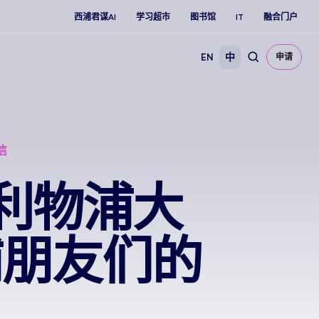
西浦君谋AI
学习超市
图书馆
IT
融合门户
EN
中
申请
信
交利物浦大
浦朋友们的