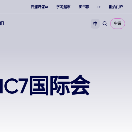
西浦君谋AI
学习超市
图书馆
IT
融合门户
们
中
申请
C7国际会