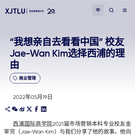
中
教学
“我想亲自去看看中国” 校友
Jae-Wan Kim选择西浦的理
招生
由
科研
商业管理
学院
2022年05月19日
校园生活
关于我们
西浦国际商学院
2021届市场营销本科专业校友金
宰完（Jae-Wan Kim）与我们分享了他的故事。他向