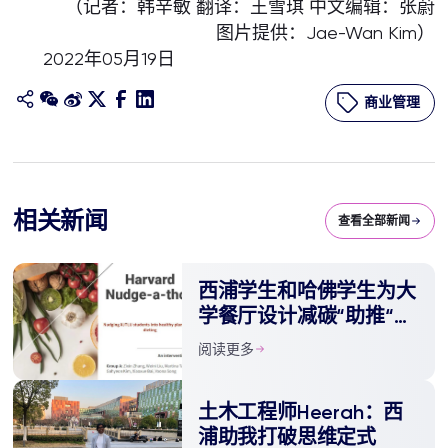
（记者：韩辛敏 翻译：王雪琪 中文编辑：张蔚
图片提供：Jae-Wan Kim）
2022年05月19日
商业管理
相关新闻
查看全部新闻
西浦学生和哈佛学生为大
学餐厅设计减碳“助推“方
案 推广可持续健康饮食
阅读更多
土木工程师Heerah：西
浦助我打破思维定式