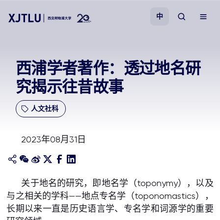
中
教学
西浦学者著作：透过地名研
究揭示往昔故事
招生
人文社科
科研
2023年08月31日
学院
校园生活
关于地名的研究，即地名学（toponymy），以及
与之相关的学科——地点专名学（toponomastics），
关于我们
长期以来一直是历史语言学、专名学和词源学的重要