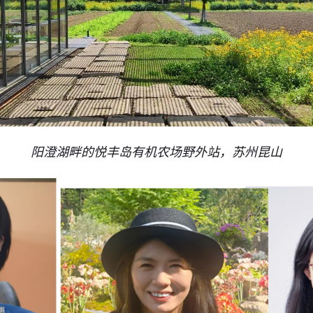
阳澄湖畔的悦丰岛有机农场野外站，苏州昆山