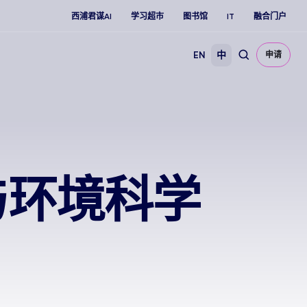
西浦君谋AI
学习超市
图书馆
IT
融合门户
EN
中
申请
与环境科学