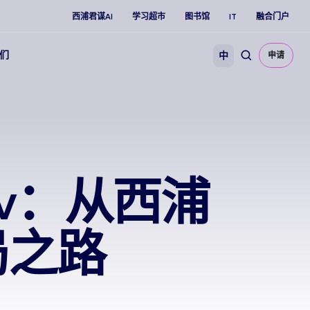
西浦君谋AI
学习超市
图书馆
IT
融合门户
们
中
申请
tov：从西浦
局之路