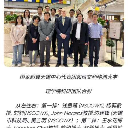
国家超算无锡中心代表团和西交利物浦大学
理学院科研团队合影
从左往右：第一排：钱思萌 (NSCCWX), 杨莉教
授, 刘钊(NSCCWX), John Moraros教授,边建锋 (无锡
市科技局), 吴吉明 (NSCCWX）；
第二排：王水花博
士, Heechae Choi教授, 陈骏博士, 赵鹏博士, 呼思勒