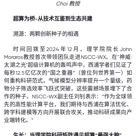
Choi 教授
超算为桥-从技术互鉴到生态共建
溯源：两颗创新种子的相遇
时间回拨至2024年12月，理学院院长John
Moraros教授首次带领团队走进NSCC-WX。在"神威·
太湖之光"超级计算机的轰鸣声中，西浦学者们见证了
每秒12.5亿亿次的“国之重器”（曾位列世界第一）如
何重构科研范式。气候模型分辨率提升一个量级，药
物分子筛选效率飞跃式突破，这些震撼场景埋下了合
作的种子。NSCC-WX副主任刘钊表示：“作为全球领
先的高性能计算平台，我们期待与西浦在算法优化、
跨学科建模等方向开展联合攻关，推动科研成果向产
业端转化。”
生长：当理学院科研矩阵遇见超算“最强大脑”