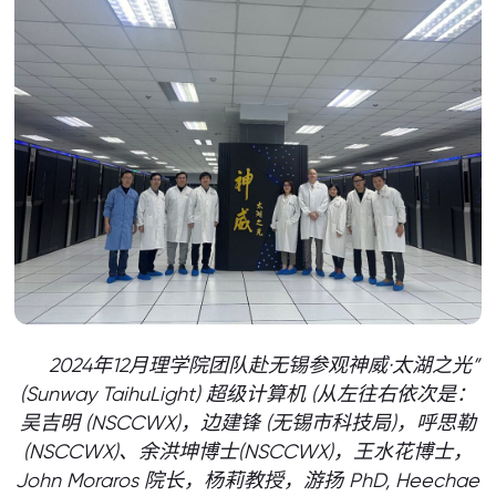
2024年12月理学院团队赴无锡参观神威·太湖之光”
(Sunway TaihuLight) 超级计算机 (从左往右依次是：
吴吉明 (NSCCWX)，边建锋 (无锡市科技局)，呼思勒
(NSCCWX)、余洪坤博士(NSCCWX)，王水花博士，
John Moraros 院长，杨莉教授，游扬 PhD, Heechae