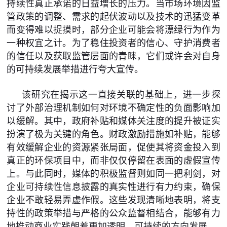
持续性真正承诺的日益增长的压力。当市场环境因监
管政策的调整、需求的起伏波动以及技术的迅猛变革
而变得难以捉摸时，部分企业可能会将漂绿行为作为
一种权宜之计。为了稳住投资者的信心、守护消费者
的信任以及获取监管层面的青睐，它们或许会对自身
的可持续发展举措进行夸大宣传。
该研究在揭示这一直接关联的基础上，进一步探
讨了外部治理机制如何对环境不确定性的负面影响加
以缓解。其中，政府补贴和媒体关注度的提升被证实
扮演了极为关键的角色。财政激励措施如补贴，能够
有效缓解企业的资源紧张局面，促使其将资金投入到
真正的环保项目中，而非仅仅停留在表面的虚假宣传
上。与此同时，媒体的积极监督则如同一把利剑，对
企业可持续性信息披露的真实性进行有力约束，确保
企业不敢轻易弄虚作假。这些发现清晰地表明，将支
持性的政策举措与严格的公众监督相结合，能够有力
地推动商业实践朝着更加透明、可持续的方向发展。