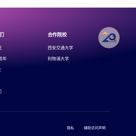
们
合作院校
况
西安交通大学
周年
利物浦大学
士
们
隐私
辅助访问声明