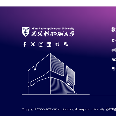
教
专
学
海
电
Copyright 2006-2026 Xi'an Jiaotong-Liverpool University
苏ICP备