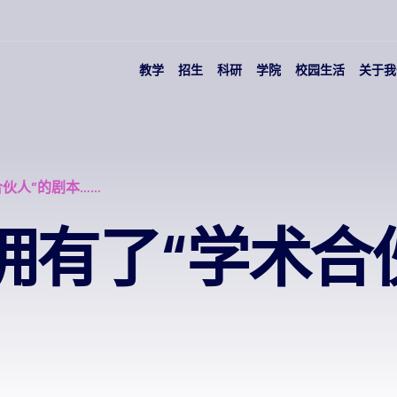
教学
招生
科研
学院
校园生活
关于我
伙人”的剧本……
拥有了“学术合