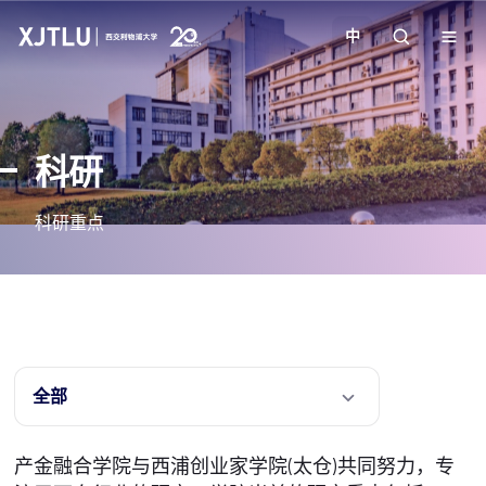
中
教学
科研
招生
科研重点
科研
学院
校园生活
全部
关于我们
产金融合学院与西浦创业家学院(太仓)共同努力，专