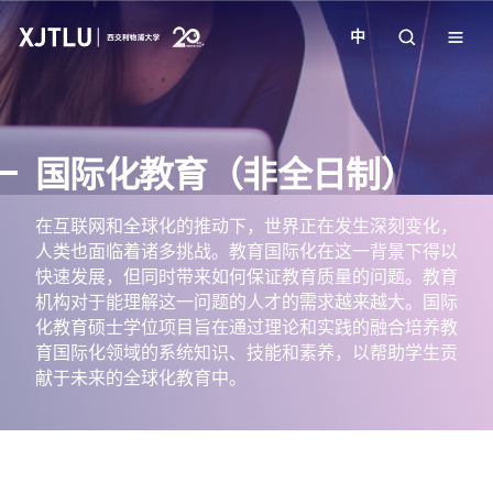
中
教学
国际化教育（非全日制）
招生
在互联网和全球化的推动下，世界正在发生深刻变化，
人类也面临着诸多挑战。教育国际化在这一背景下得以
科研
快速发展，但同时带来如何保证教育质量的问题。教育
机构对于能理解这一问题的人才的需求越来越大。国际
学院
化教育硕士学位项目旨在通过理论和实践的融合培养教
育国际化领域的系统知识、技能和素养，以帮助学生贡
献于未来的全球化教育中。
校园生活
关于我们