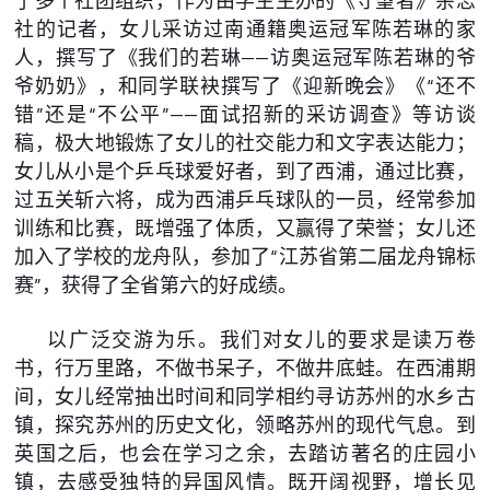
了多个社团组织，作为由学生主办的《守望者》杂志
社的记者，女儿采访过南通籍奥运冠军陈若琳的家
人，撰写了《我们的若琳——访奥运冠军陈若琳的爷
爷奶奶》，和同学联袂撰写了《迎新晚会》《“还不
错”还是“不公平”——面试招新的采访调查》等访谈
稿，极大地锻炼了女儿的社交能力和文字表达能力；
女儿从小是个乒乓球爱好者，到了西浦，通过比赛，
过五关斩六将，成为西浦乒乓球队的一员，经常参加
训练和比赛，既增强了体质，又赢得了荣誉；女儿还
加入了学校的龙舟队，参加了“江苏省第二届龙舟锦标
赛”，获得了全省第六的好成绩。
以广泛交游为乐。我们对女儿的要求是读万卷
书，行万里路，不做书呆子，不做井底蛙。在西浦期
间，女儿经常抽出时间和同学相约寻访苏州的水乡古
镇，探究苏州的历史文化，领略苏州的现代气息。到
英国之后，也会在学习之余，去踏访著名的庄园小
镇，去感受独特的异国风情。既开阔视野，增长见