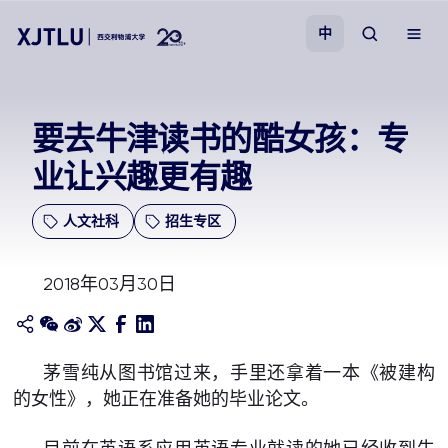
中
教学
要去牛津读书的酷女孩：专
业让兴趣更有趣
招生
人文社科
招生专区
科研
2018年03月30日
学院
校园生活
茅雪纯从图书馆过来，手里还拿着一本《被建构
的女性》，她正在准备她的毕业论文。
关于我们