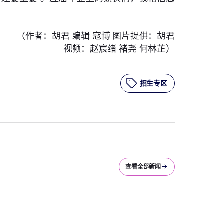
（作者：胡君 编辑 寇博 图片提供：胡君
视频：赵宸绪 褚尧 何林芷）
招生专区
查看全部新闻