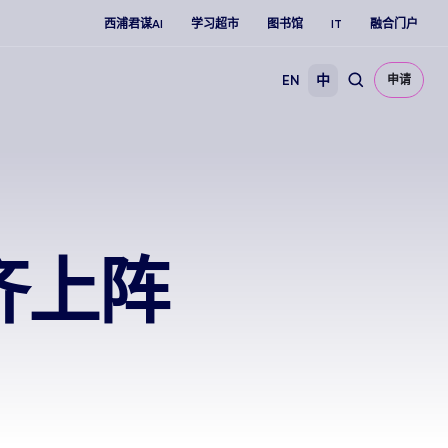
西浦君谋AI
学习超市
图书馆
IT
融合门户
EN
中
申请
齐上阵