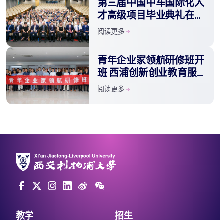
第三届中国中车国际化人
才高级项目毕业典礼在西
浦举行
阅读更多
青年企业家领航研修班开
班 西浦创新创业教育服
务社区
阅读更多
教学
招生