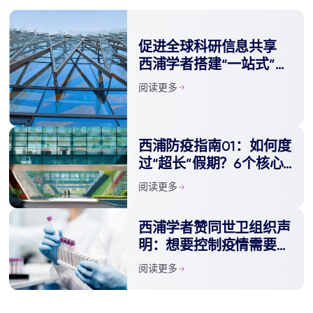
促进全球科研信息共享
西浦学者搭建“一站式”新
冠病毒疫情网站
阅读更多
西浦防疫指南01：如何度
过“超长”假期？6个核心
知识点等你查收
阅读更多
西浦学者赞同世卫组织声
明：想要控制疫情需要团
结世界各国的力量
阅读更多