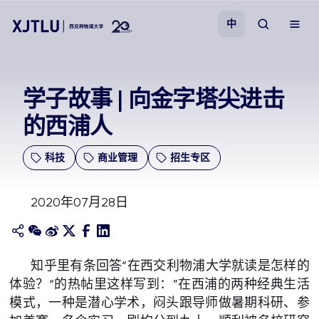
中
教学
学子故事 | 向金字塔尖进击
的西浦人
招生
科技
商业管理
招生专区
科研
2020年07月28日
学院
校园生活
知乎里有条回答“在西交利物浦大学就读是怎样的
体验？“的热帖里这样写到：”在西浦的两种经典生活
关于我们
模式，一种是潜心学术，闷头跟导师做暑期科研、参