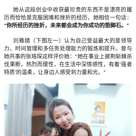
她从这段创业中收获最珍贵的东西不是漂亮的履
历而恰恰是克服困难和挫折的经历，她相信一句话：
“你所经历的挫折，未来都会成为你成功的垫脚石。”
刘雅婧（下图左一）认为自己受益最大的是领导
力、时间管理和多任务处理能力的锻炼和提升。曾与
她共事的张珞琛这样评价她：“她在事业上披荆斩棘杀
伐果断，热烈而理性，在生活中深情感性，有着‘强者
特质’的温柔，让身边人感受到力量和光。“