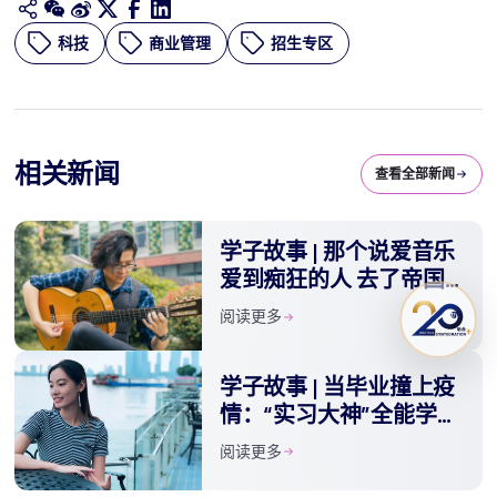
科技
商业管理
招生专区
相关新闻
查看全部新闻
学子故事 | 那个说爱音乐
爱到痴狂的人 去了帝国
理工学院
阅读更多
学子故事 | 当毕业撞上疫
情：“实习大神”全能学姐
的风险管理攻略
阅读更多