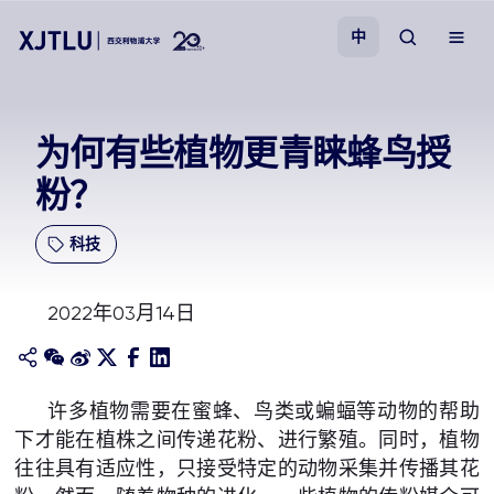
中
教学
为何有些植物更青睐蜂鸟授
粉？
招生
科技
科研
2022年03月14日
学院
校园生活
许多植物需要在蜜蜂、鸟类或蝙蝠等动物的帮助
下才能在植株之间传递花粉、进行繁殖。同时，植物
关于我们
往往具有适应性，只接受特定的动物采集并传播其花