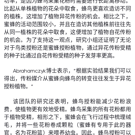
功率，是因为蜂鸟采集花粉时需要进行长距离移动。
比起从单株植物的花朵中取食，蜂鸟更喜欢造访不同
的植株，这增加了植物异花传粉的机会。相比之下，
蜜蜂的活动范围较小，并且在造访其他植株前往往先
从同一植株的花朵中取食，这便增加了植物自花传粉
的机会。为了支持这一观点，研究小组还证明了无论
对于鸟类授粉还是蜜蜂授粉植物，通过异花传粉受精
的种子比通过自花传粉受精的种子发芽率更高。
Abrahamczyk博士表示，“根据实验结果我们可以
得出，传粉媒介从蜜蜂向蜂鸟的转变往往发生于异花
授粉植物。”
该团队的研究还表明，蜂鸟授粉能减少花粉浪
费，使植物更有效地受精。蜂鸟采集的所有花粉都用
于植物受精，相形之下，蜜蜂会在飞行过程中梳理绒
毛，并将一些花粉卷成颗粒（蜜蜂有专用于此的器
官，名为花粉篮）来喂养幼虫。因此，蜂鸟授粉可以