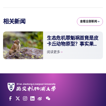
相关新闻
查看全部新闻
生态危机罪魁祸首竟是皮
卡丘动物原型？事实果真
如此吗？
阅读更多