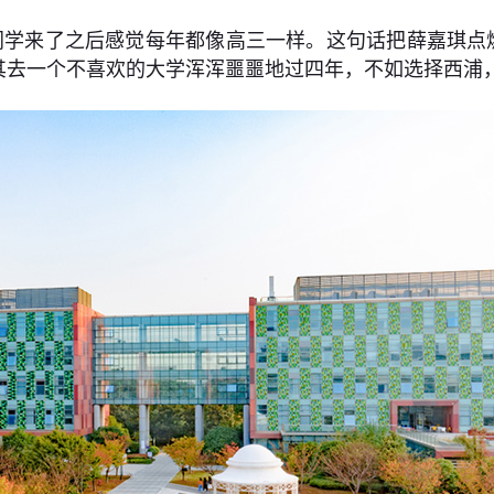
学来了之后感觉每年都像高三一样。这句话把薛嘉琪点燃
去一个不喜欢的大学浑浑噩噩地过四年，不如选择西浦，