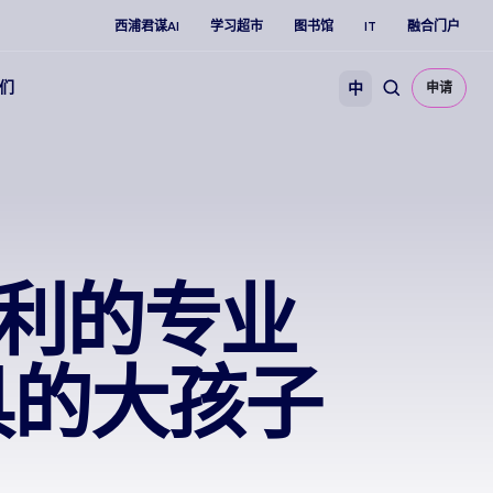
西浦君谋AI
学习超市
图书馆
IT
融合门户
们
中
申请
克利的专业
具的大孩子