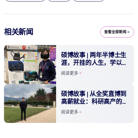
相关新闻
查看全部新闻
硕博故事 | 两年半博士生
涯，开挂的人生，学以致
用初心不改
阅读更多
硕博故事 | 从全奖直博到
高薪就业：科研高产的背
后是选对平台
阅读更多