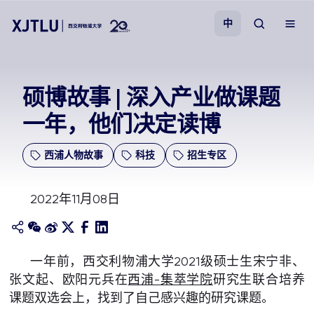
中
教学
硕博故事 | 深入产业做课题
一年，他们决定读博
招生
西浦人物故事
科技
招生专区
科研
2022年11月08日
学院
校园生活
一年前，西交利物浦大学2021级硕士生宋宁非、
张文起、欧阳元兵在
西浦-集萃学院
研究生联合培养
关于我们
课题双选会上，找到了自己感兴趣的研究课题。