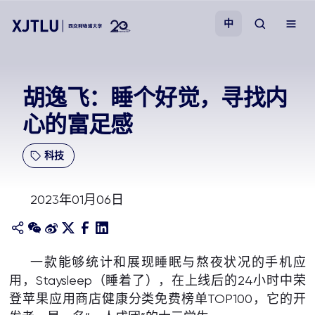
中
教学
胡逸飞：睡个好觉，寻找内
心的富足感
招生
科技
科研
2023年01月06日
学院
校园生活
一款能够统计和展现睡眠与熬夜状况的手机应
用，Staysleep（睡着了），在上线后的24小时中荣
关于我们
登苹果应用商店健康分类免费榜单TOP100，它的开