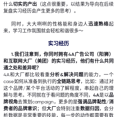
什么
切实的产出
（这点很重要，以结果为导向在后续
复盘实习经历会产生更多的思考）。
同时，大大咧咧的性格能和身边人
迅速熟络
起
来，学习工作氛围就会轻松和谐很多～
实习经历
1.我们注意到，你同时拥有4A广告公司（阳狮）
和互联网大厂（美团）的实习经历，他们有什么共同
通之处和差异呢？
4A和大厂都比较看重
分析&解决问题
的能力，一个
case如何从准备到执行的
全链路思考
，比如：通过对
这个品牌/某个平台活动的了解程度，串起自己的理
解与思考。不同就在于看问题的角度不同，
4A
是以
品
牌视角
去策划campaign，更多的是
强调品牌黏性/消
费者的品牌意识
；但
大厂
会特别注重
数据归因
，会分
析数据是非常重要的技能，每一步的动作都需要有数