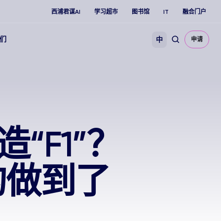
西浦君谋AI
学习超市
图书馆
IT
融合门户
们
中
申请
“F1”？
的做到了