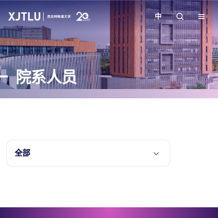
中
教学
院系人员
招生
科研
学院
全部
校园生活
关于我们