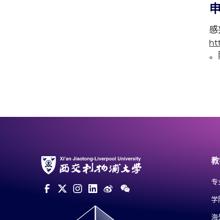
感
ht
。
教
专
学
海