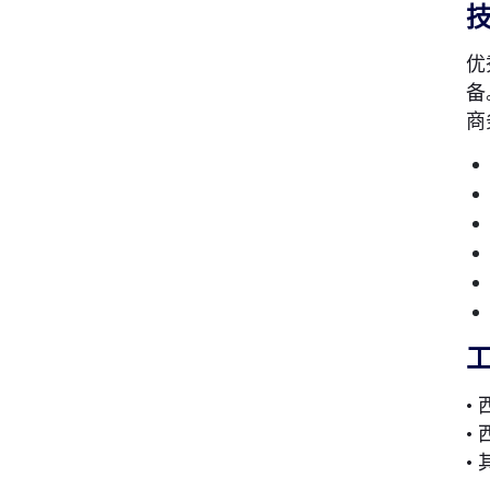
优
备
商
•
•
•