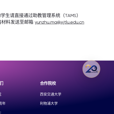
的学生请直接通过助教管理系统（TAMS）
请材料发送至邮箱
yunzhu.ma@xjtlu.edu.cn
们
合作院校
况
西安交通大学
周年
利物浦大学
士