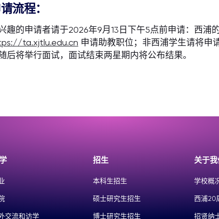
申请流程：
兴趣的申请者请于2026年9月13日下午5点前申请：西浦
tps://ta.xjtlu.edu.cn
申请助教职位；非西浦学生请将申
随后将举行面试，面试结束两星期内将公布结果。
学
招生
关于我
业
本科生招生
学校概
院
硕士研究生招生
西浦20
外交流和访学
博士研究生招生
招贤纳