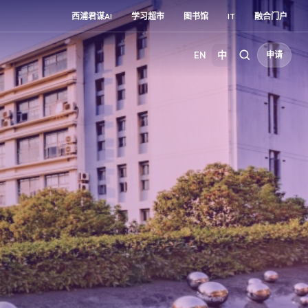
西浦君谋AI
学习超市
图书馆
IT
融合门户
EN
中
申请