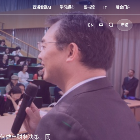
西浦君谋AI
学习超市
图书馆
IT
融合门户
EN
中
申请
何做出财务决策。同