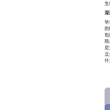
生
深
毕
的
包
院
尼
立
什