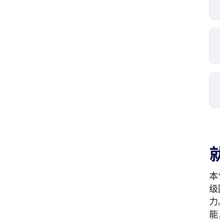
本
级
力
能