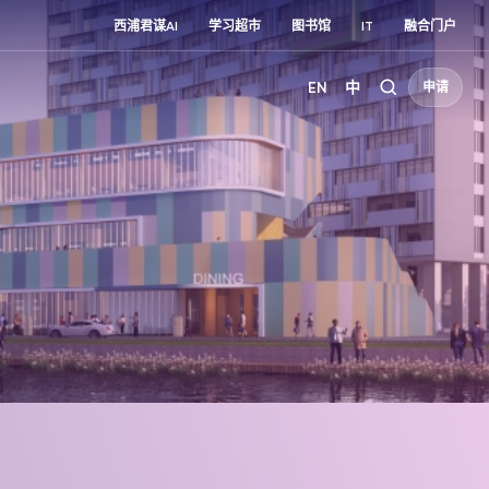
西浦君谋AI
学习超市
图书馆
IT
融合门户
EN
中
申请