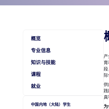
概览
专业信息
产
知识与技能
育
段
课程
际
供
就业
践
真
中国内地（大陆）学生
为