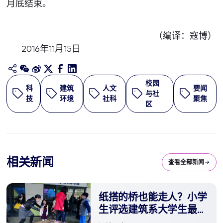
月底结束。
（编译：寇博）
2016年11月15日
校园
科
建筑
人文
要闻
与社
技
环境
社科
聚焦
区
相关新闻
查看全部新闻
纸搭的桥也能走人？小学
生评选建筑系大学生最佳
作品