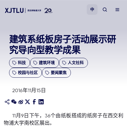
中
教学
建筑系纸板房子活动展示研
究导向型教学成果
招生
科技
建筑环境
人文社科
科研
校园与社区
要闻聚焦
学院
2016年11月15日
校园生活
关于我们
11月9日下午，36个由纸板搭成的纸房子在西交利
物浦大学南校区展出。