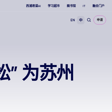
西浦君谋AI
学习超市
图书馆
IT
融合门户
EN
中
申请
” 为苏州