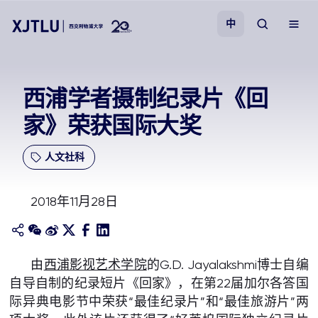
中
教学
西浦学者摄制纪录片《回
家》荣获国际大奖
招生
人文社科
科研
2018年11月28日
学院
校园生活
由
西浦影视艺术学院
的G.D. Jayalakshmi博士自编
自导自制的纪录短片《回家》，在第22届加尔各答国
关于我们
际异典电影节中荣获“最佳纪录片”和“最佳旅游片”两