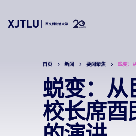
首页
新闻
要闻聚焦
蜕变：从
蜕变：从
校长席酉民
的演讲