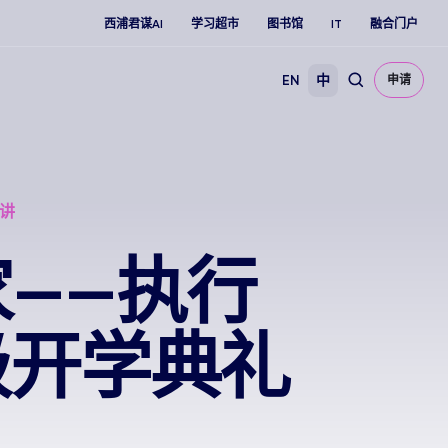
西浦君谋AI
学习超市
图书馆
IT
融合门户
EN
中
申请
演讲
——执行
级开学典礼