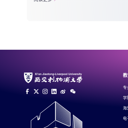
（我是人类，不是病毒）。令人感动的
是，在这短短十五秒的...
教
专
学
海
电