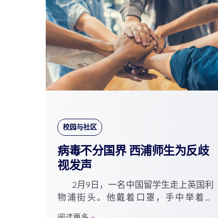
校园与社区
病毒不分国界 西浦师生为反歧
视发声
2月9日，一名中国留学生走上英国利
物浦街头。他戴着口罩，手中举着牌
子，上面写着“I’m a human, not a virus”
阅读更多