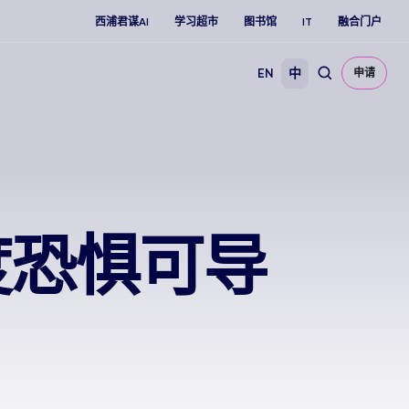
西浦君谋AI
学习超市
图书馆
IT
融合门户
EN
中
申请
度恐惧可导