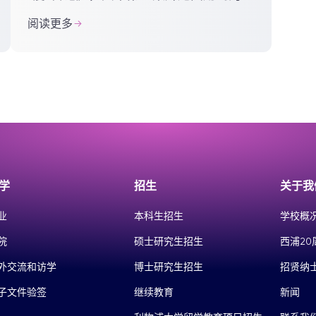
首原创抗疫歌曲《若你也曾见过他们》
阅读更多
感动无数观众，共青团中央微博转发，
截止2月1日该音乐视频...
学
招生
关于我
业
本科生招生
学校概
院
硕士研究生招生
西浦20
外交流和访学
博士研究生招生
招贤纳
子文件验签
继续教育
新闻