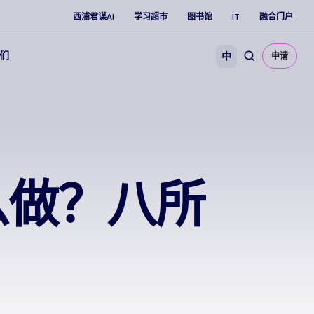
西浦君谋AI
学习超市
图书馆
IT
融合门户
们
中
申请
么做？八所