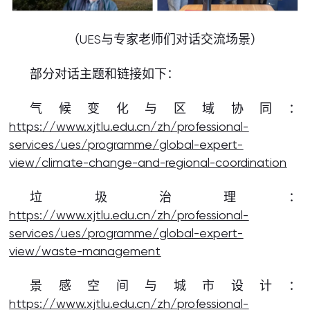
（UES与专家老师们对话交流场景）
部分对话主题和链接如下：
气候变化与区域协同：
https://www.xjtlu.edu.cn/zh/professional-
services/ues/programme/global-expert-
view/climate-change-and-regional-coordination
垃圾治理：
https://www.xjtlu.edu.cn/zh/professional-
services/ues/programme/global-expert-
view/waste-management
景感空间与城市设计：
https://www.xjtlu.edu.cn/zh/professional-