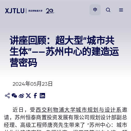
中
教学
讲座回顾：超大型“城市共
生体”——苏州中心的建造运
招生
营密码
科研
2024年05月23日
学院
校园生活
近日，受
西交利物浦大学城市规划与设计系
邀
请，苏州恒泰商置投资发展有限公司规划设计部副总
关于我们
经理、高级工程师唐亮先生带来了 “苏州中心：城市