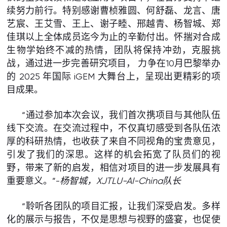
续努力前行。特别感谢曹桢雅圆、何舒磊、龙言、唐
艺宸、王艾雪、王上、谢子睦、邢越青、杨智城、郑
佳琪以上全体成员迄今为止的辛勤付出。怀揣对合成
生物学始终不减的热情，团队将保持冲劲，克服挑
战，通过进一步完善研究项目， 力争在10月巴黎举办
的 2025 年国际 iGEM 大舞台上，呈现出更精彩的项
目成果。
“通过参加本次会议，我们首次携项目与其他队伍
线下交流。在交流过程中，不仅真切感受到各队伍浓
厚的科研热情，也收获了来自不同视角的宝贵意见，
引发了我们的深思。这样的机会拓宽了队员们的视
野，带来了新的启发，相信对项目的进一步发展具有
重要意义。”-
杨智城，
XJTLU-
AI
-China
队长
“聆听各团队的项目汇报，让我们深受启发。多样
化的展示与报告，不仅是思想与视野的盛宴，也促使