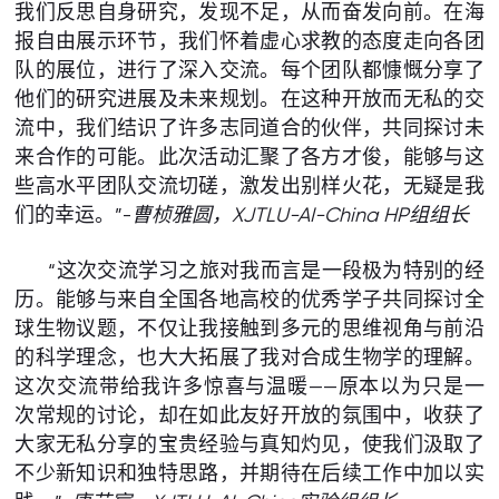
我们反思自身研究，发现不足，从而奋发向前。在海
报自由展示环节，我们怀着虚心求教的态度走向各团
队的展位，进行了深入交流。每个团队都慷慨分享了
他们的研究进展及未来规划。在这种开放而无私的交
流中，我们结识了许多志同道合的伙伴，共同探讨未
来合作的可能。此次活动汇聚了各方才俊，能够与这
些高水平团队交流切磋，激发出别样火花，无疑是我
们的幸运。”-
曹桢雅圆，
XJTLU-
AI
-China
HP组组长
“这次交流学习之旅对我而言是一段极为特别的经
历。能够与来自全国各地高校的优秀学子共同探讨全
球生物议题，不仅让我接触到多元的思维视角与前沿
的科学理念，也大大拓展了我对合成生物学的理解。
这次交流带给我许多惊喜与温暖——原本以为只是一
次常规的讨论，却在如此友好开放的氛围中，收获了
大家无私分享的宝贵经验与真知灼见，使我们汲取了
不少新知识和独特思路，并期待在后续工作中加以实