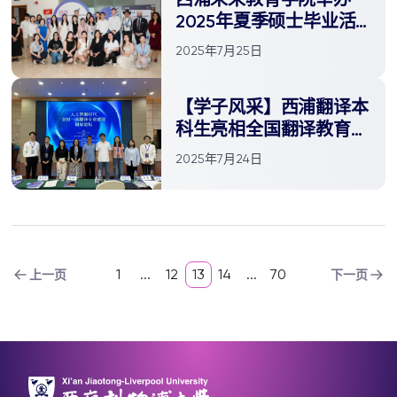
2025年夏季硕士毕业活
动
2025年7月25日
【学子风采】西浦翻译本
科生亮相全国翻译教育高
端学术论坛
2025年7月24日
1
...
12
13
14
...
70
上一页
下一页